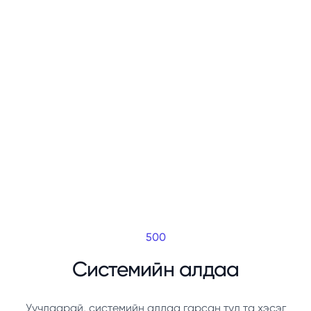
500
Системийн алдаа
Уучлаарай, системийн алдаа гарсан тул та хэсэг