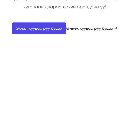
хугацааны дараа дахин оролдоно уу!
Эхлэл хуудас руу буцах
Өмнөх хуудас руу буцах
→