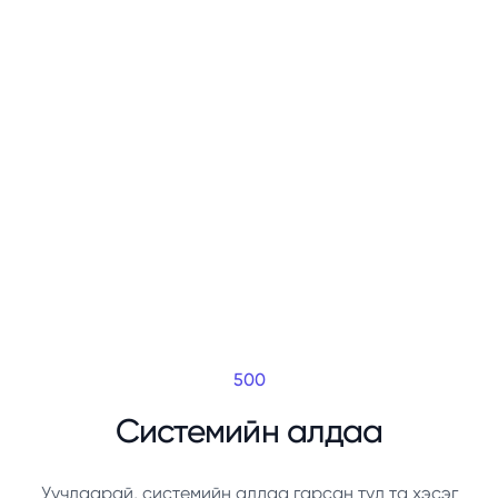
500
Системийн алдаа
Уучлаарай, системийн алдаа гарсан тул та хэсэг