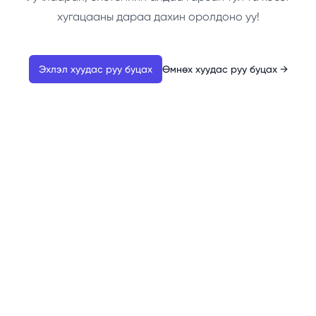
хугацааны дараа дахин оролдоно уу!
Эхлэл хуудас руу буцах
Өмнөх хуудас руу буцах
→