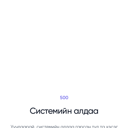
500
Системийн алдаа
Уучлаарай, системийн алдаа гарсан тул та хэсэг