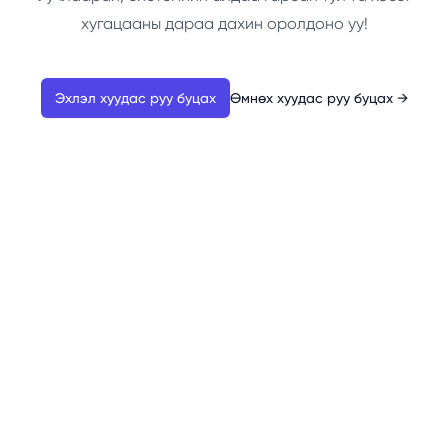
хугацааны дараа дахин оролдоно уу!
Эхлэл хуудас руу буцах
Өмнөх хуудас руу буцах
→