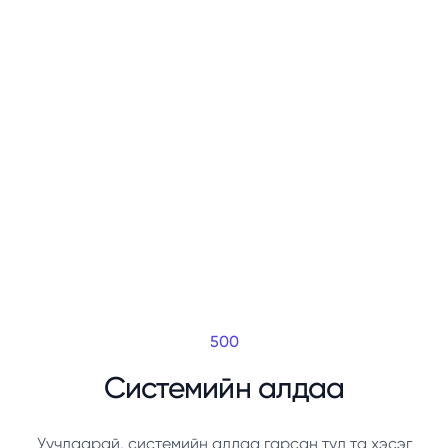
500
Системийн алдаа
Уучлаарай, системийн алдаа гарсан тул та хэсэг