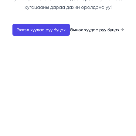
хугацааны дараа дахин оролдоно уу!
Эхлэл хуудас руу буцах
Өмнөх хуудас руу буцах
→