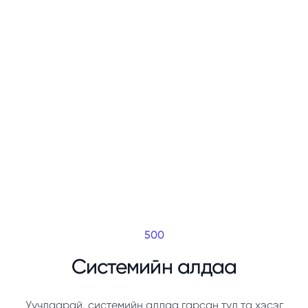
500
Системийн алдаа
Уучлаарай, системийн алдаа гарсан тул та хэсэг