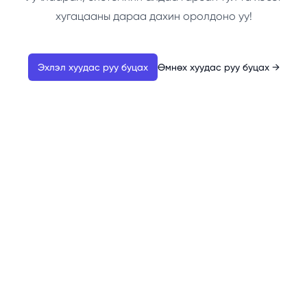
хугацааны дараа дахин оролдоно уу!
Эхлэл хуудас руу буцах
Өмнөх хуудас руу буцах
→