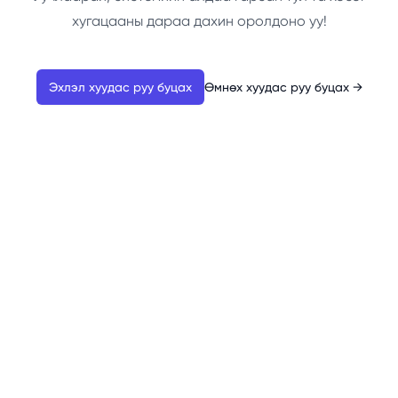
хугацааны дараа дахин оролдоно уу!
Эхлэл хуудас руу буцах
Өмнөх хуудас руу буцах
→