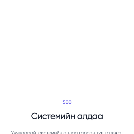
500
Системийн алдаа
Уучлаарай, системийн алдаа гарсан тул та хэсэг