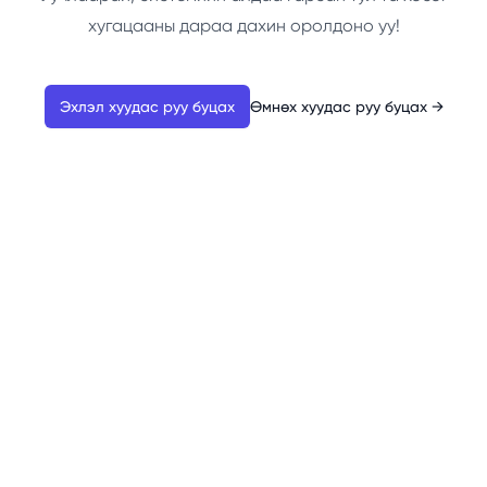
хугацааны дараа дахин оролдоно уу!
Эхлэл хуудас руу буцах
Өмнөх хуудас руу буцах
→