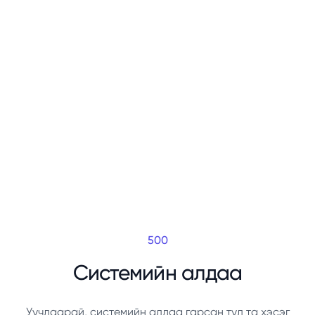
500
Системийн алдаа
Уучлаарай, системийн алдаа гарсан тул та хэсэг