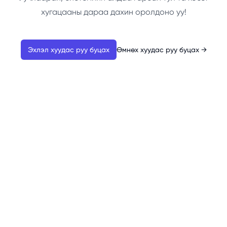
хугацааны дараа дахин оролдоно уу!
Эхлэл хуудас руу буцах
Өмнөх хуудас руу буцах
→