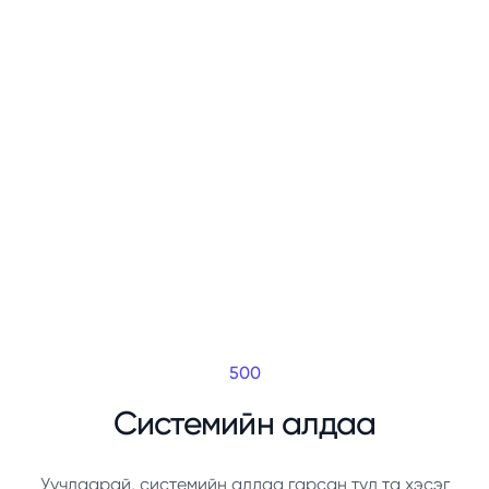
500
Системийн алдаа
Уучлаарай, системийн алдаа гарсан тул та хэсэг