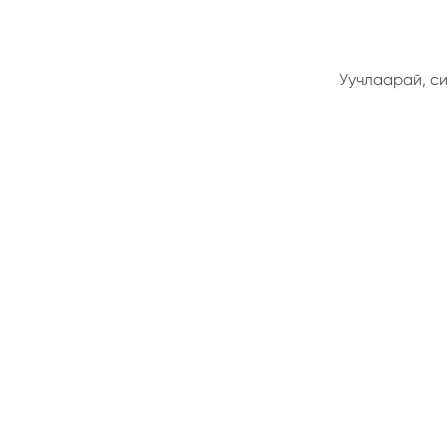
Уучлаарай, си