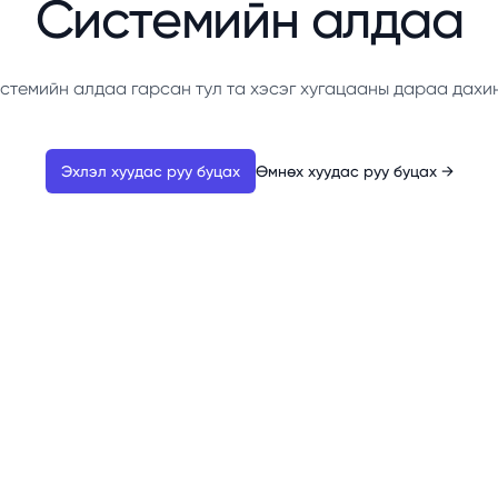
Системийн алдаа
стемийн алдаа гарсан тул та хэсэг хугацааны дараа дахи
Эхлэл хуудас руу буцах
Өмнөх хуудас руу буцах
→