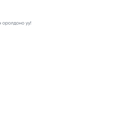
н оролдоно уу!