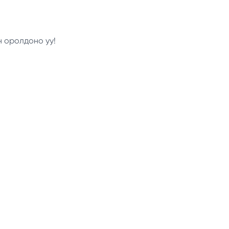
н оролдоно уу!