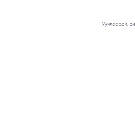
Уучлаарай, си