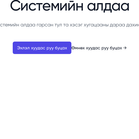
Системийн алдаа
стемийн алдаа гарсан тул та хэсэг хугацааны дараа дахи
Эхлэл хуудас руу буцах
Өмнөх хуудас руу буцах
→