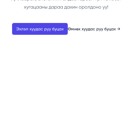
хугацааны дараа дахин оролдоно уу!
Эхлэл хуудас руу буцах
Өмнөх хуудас руу буцах
→