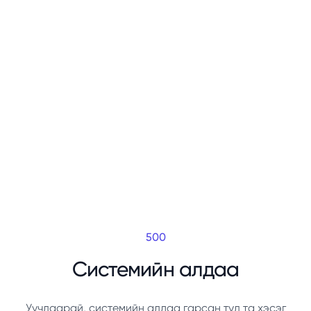
500
Системийн алдаа
Уучлаарай, системийн алдаа гарсан тул та хэсэг