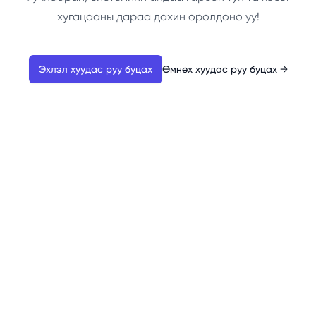
хугацааны дараа дахин оролдоно уу!
Эхлэл хуудас руу буцах
Өмнөх хуудас руу буцах
→