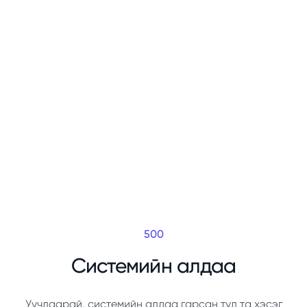
500
Системийн алдаа
Уучлаарай, системийн алдаа гарсан тул та хэсэг