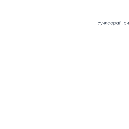
Уучлаарай, си