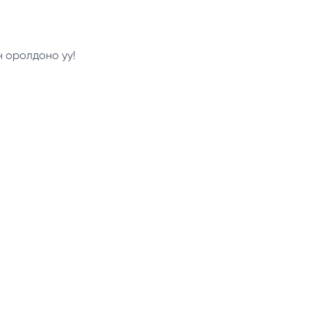
н оролдоно уу!