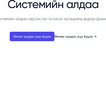
Системийн алдаа
стемийн алдаа гарсан тул та хэсэг хугацааны дараа дахи
Эхлэл хуудас руу буцах
Өмнөх хуудас руу буцах
→