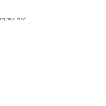
н оролдоно уу!