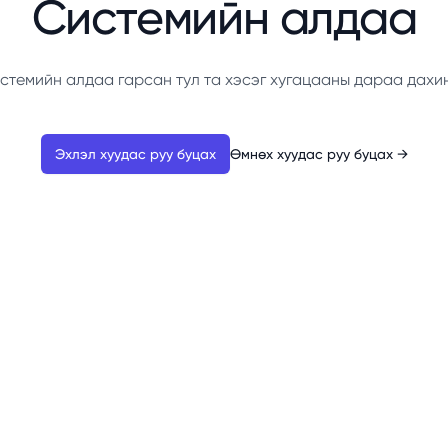
Системийн алдаа
стемийн алдаа гарсан тул та хэсэг хугацааны дараа дахи
Эхлэл хуудас руу буцах
Өмнөх хуудас руу буцах
→