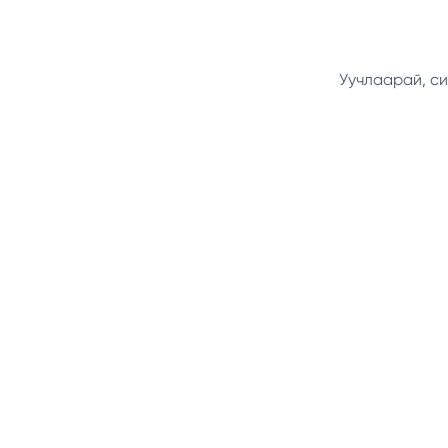
Уучлаарай, си