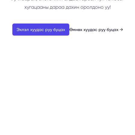
хугацааны дараа дахин оролдоно уу!
Эхлэл хуудас руу буцах
Өмнөх хуудас руу буцах
→