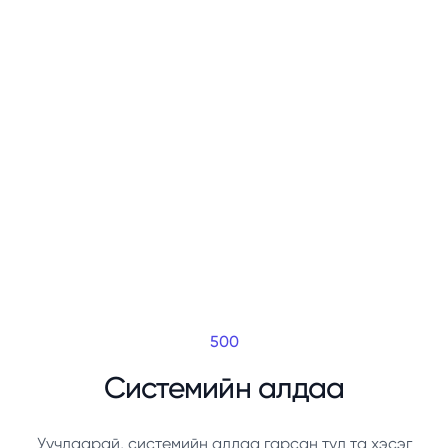
500
Системийн алдаа
Уучлаарай, системийн алдаа гарсан тул та хэсэг