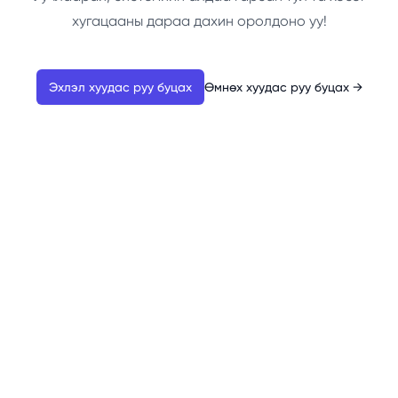
хугацааны дараа дахин оролдоно уу!
Эхлэл хуудас руу буцах
Өмнөх хуудас руу буцах
→