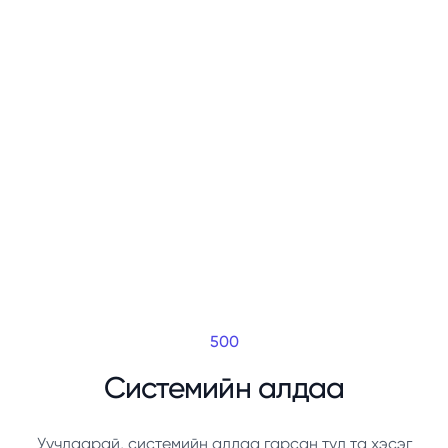
500
Системийн алдаа
Уучлаарай, системийн алдаа гарсан тул та хэсэг