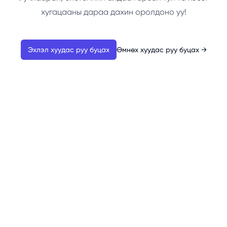
хугацааны дараа дахин оролдоно уу!
Эхлэл хуудас руу буцах
Өмнөх хуудас руу буцах
→