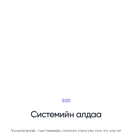
500
Системийн алдаа
Уучлаарай, системийн алдаа гарсан тул та хэсэг