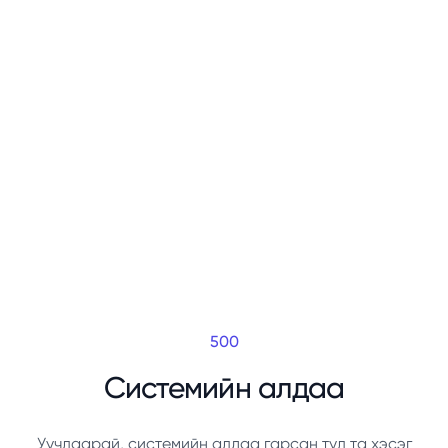
500
Системийн алдаа
Уучлаарай, системийн алдаа гарсан тул та хэсэг