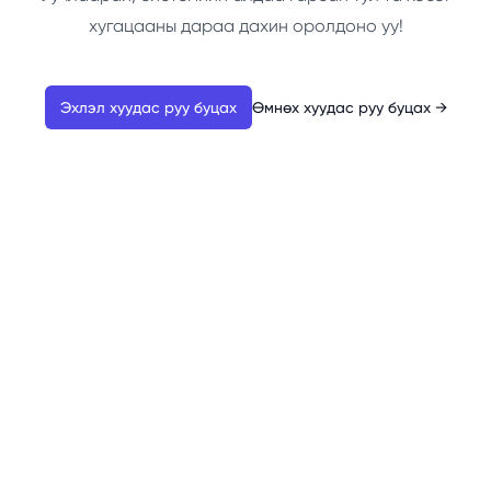
хугацааны дараа дахин оролдоно уу!
Эхлэл хуудас руу буцах
Өмнөх хуудас руу буцах
→