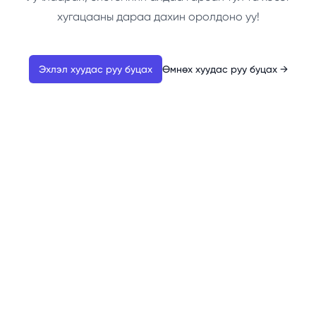
хугацааны дараа дахин оролдоно уу!
Эхлэл хуудас руу буцах
Өмнөх хуудас руу буцах
→