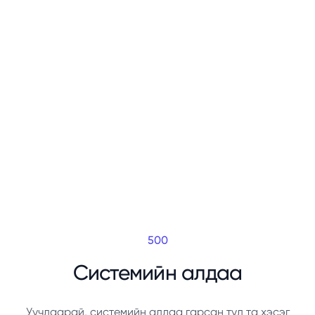
500
Системийн алдаа
Уучлаарай, системийн алдаа гарсан тул та хэсэг