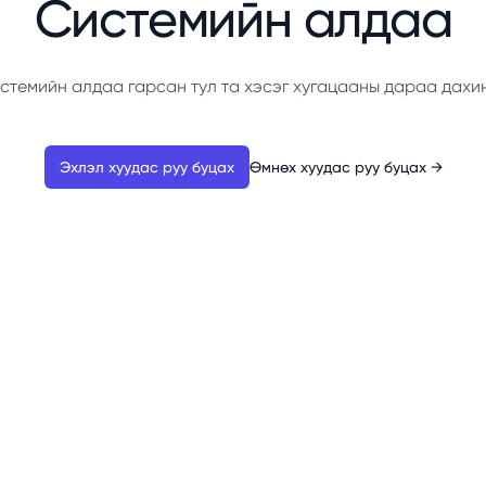
Системийн алдаа
стемийн алдаа гарсан тул та хэсэг хугацааны дараа дахи
Эхлэл хуудас руу буцах
Өмнөх хуудас руу буцах
→