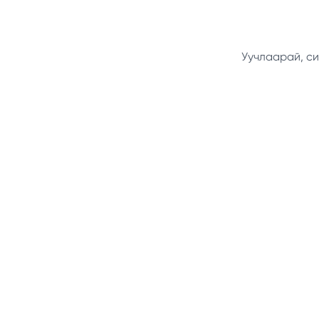
Уучлаарай, си