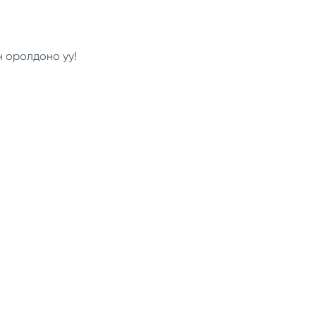
н оролдоно уу!