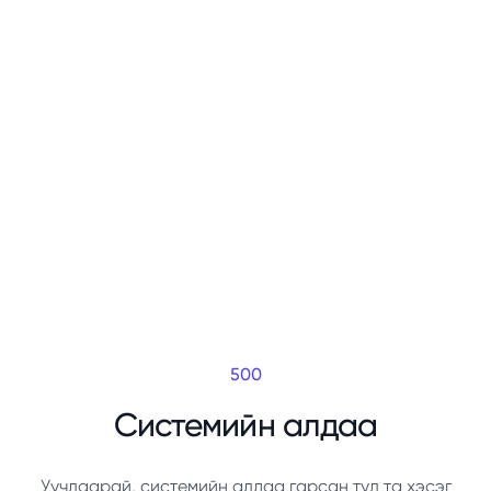
500
Системийн алдаа
Уучлаарай, системийн алдаа гарсан тул та хэсэг