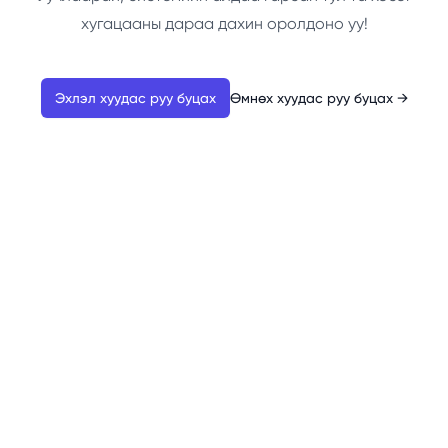
хугацааны дараа дахин оролдоно уу!
Эхлэл хуудас руу буцах
Өмнөх хуудас руу буцах
→