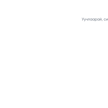
Уучлаарай, си