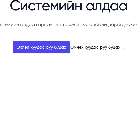
Системийн алдаа
стемийн алдаа гарсан тул та хэсэг хугацааны дараа дахи
Эхлэл хуудас руу буцах
Өмнөх хуудас руу буцах
→