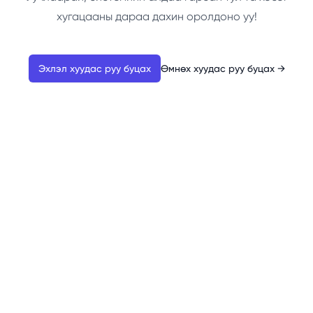
хугацааны дараа дахин оролдоно уу!
Эхлэл хуудас руу буцах
Өмнөх хуудас руу буцах
→