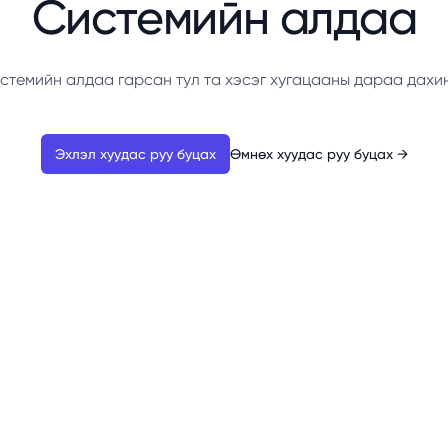
Системийн алдаа
стемийн алдаа гарсан тул та хэсэг хугацааны дараа дахи
Эхлэл хуудас руу буцах
Өмнөх хуудас руу буцах
→