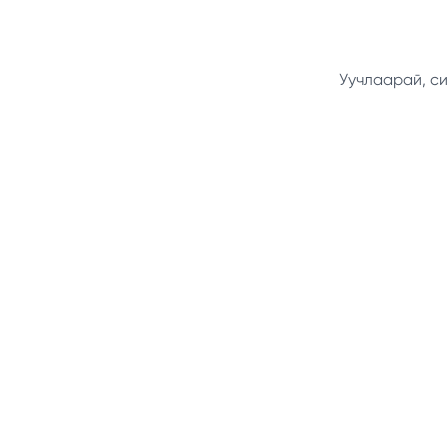
Уучлаарай, си