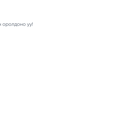
н оролдоно уу!