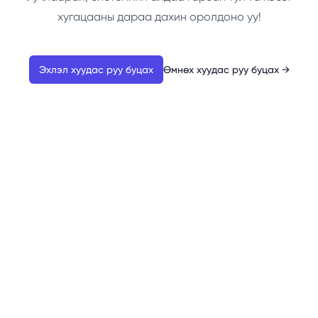
хугацааны дараа дахин оролдоно уу!
Эхлэл хуудас руу буцах
Өмнөх хуудас руу буцах
→