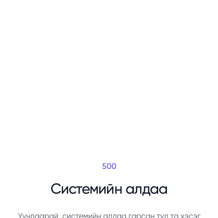
500
Системийн алдаа
Уучлаарай, системийн алдаа гарсан тул та хэсэг