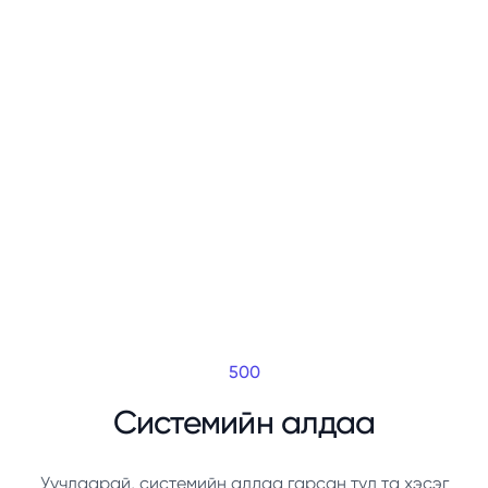
500
Системийн алдаа
Уучлаарай, системийн алдаа гарсан тул та хэсэг