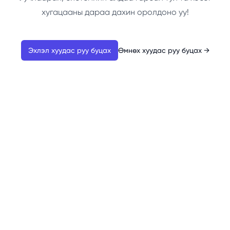
хугацааны дараа дахин оролдоно уу!
Эхлэл хуудас руу буцах
Өмнөх хуудас руу буцах
→