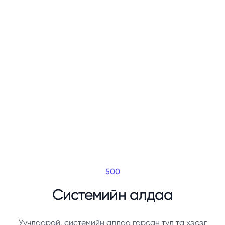
500
Системийн алдаа
Уучлаарай, системийн алдаа гарсан тул та хэсэг