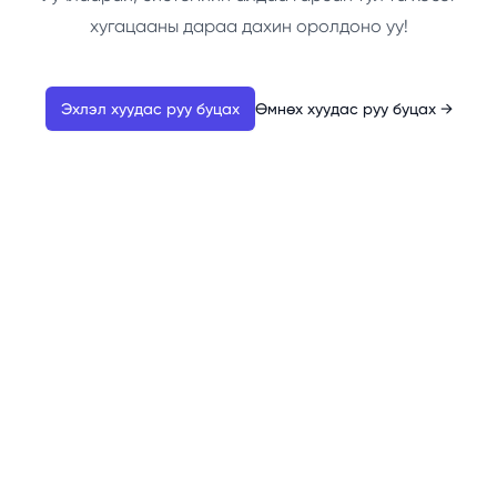
хугацааны дараа дахин оролдоно уу!
Эхлэл хуудас руу буцах
Өмнөх хуудас руу буцах
→