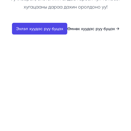
хугацааны дараа дахин оролдоно уу!
Эхлэл хуудас руу буцах
Өмнөх хуудас руу буцах
→