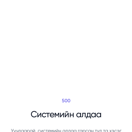
500
Системийн алдаа
Уучлаарай, системийн алдаа гарсан тул та хэсэг