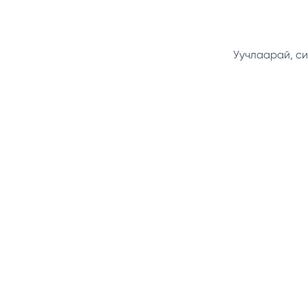
Уучлаарай, си