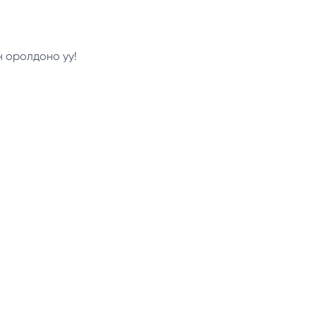
н оролдоно уу!