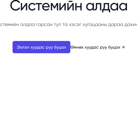
Системийн алдаа
стемийн алдаа гарсан тул та хэсэг хугацааны дараа дахи
Эхлэл хуудас руу буцах
Өмнөх хуудас руу буцах
→