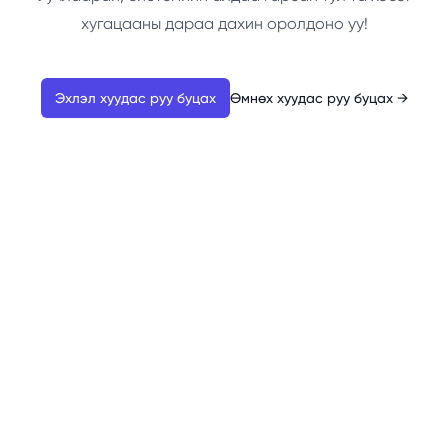
хугацааны дараа дахин оролдоно уу!
Эхлэл хуудас руу буцах
Өмнөх хуудас руу буцах
→