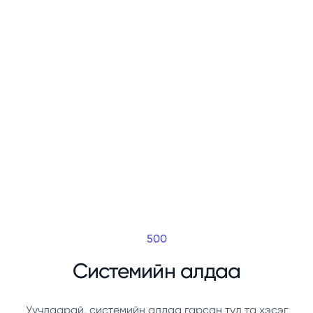
500
Системийн алдаа
Уучлаарай, системийн алдаа гарсан тул та хэсэг