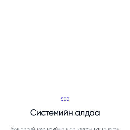
500
Системийн алдаа
Уучлаарай, системийн алдаа гарсан тул та хэсэг