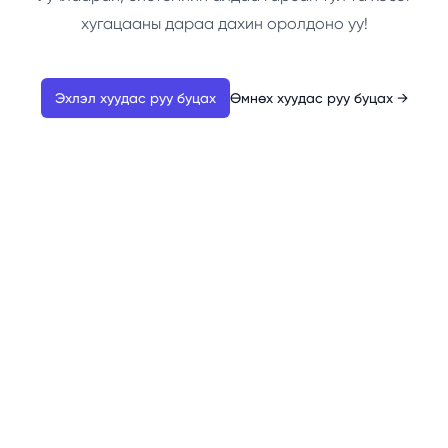
хугацааны дараа дахин оролдоно уу!
Эхлэл хуудас руу буцах
Өмнөх хуудас руу буцах
→