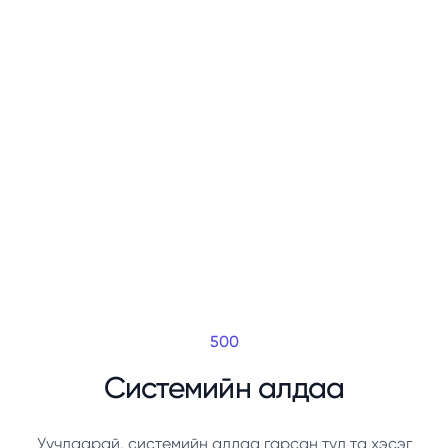
500
Системийн алдаа
Уучлаарай, системийн алдаа гарсан тул та хэсэг