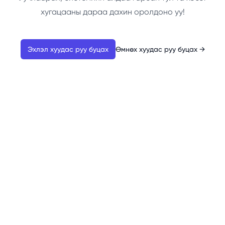
хугацааны дараа дахин оролдоно уу!
Эхлэл хуудас руу буцах
Өмнөх хуудас руу буцах
→