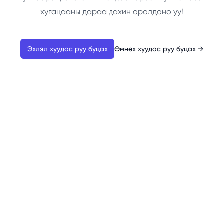
хугацааны дараа дахин оролдоно уу!
Эхлэл хуудас руу буцах
Өмнөх хуудас руу буцах
→