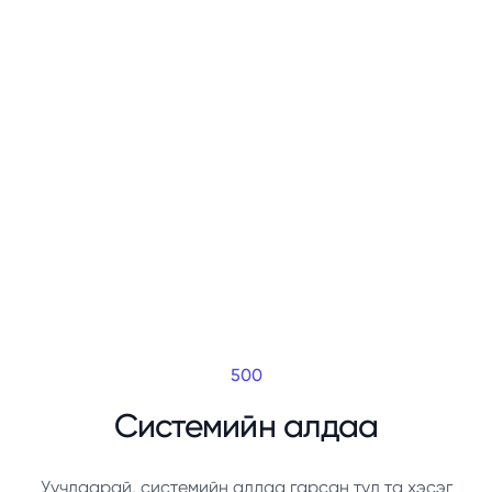
500
Системийн алдаа
Уучлаарай, системийн алдаа гарсан тул та хэсэг