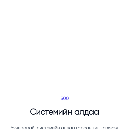
500
Системийн алдаа
Уучлаарай, системийн алдаа гарсан тул та хэсэг