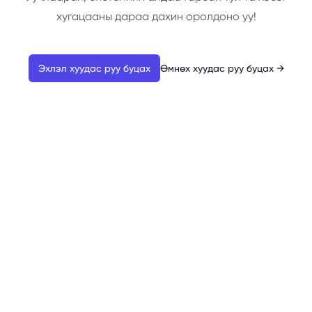
хугацааны дараа дахин оролдоно уу!
Эхлэл хуудас руу буцах
Өмнөх хуудас руу буцах
→