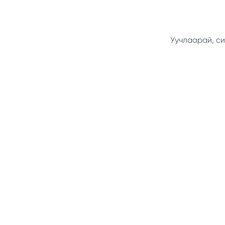
Уучлаарай, си