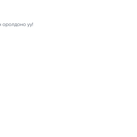
н оролдоно уу!