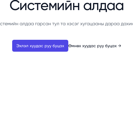
Системийн алдаа
стемийн алдаа гарсан тул та хэсэг хугацааны дараа дахи
Эхлэл хуудас руу буцах
Өмнөх хуудас руу буцах
→