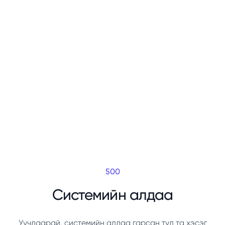
500
Системийн алдаа
Уучлаарай, системийн алдаа гарсан тул та хэсэг