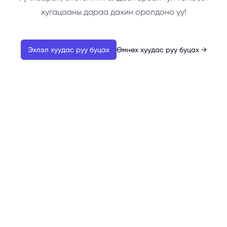
хугацааны дараа дахин оролдоно уу!
Эхлэл хуудас руу буцах
Өмнөх хуудас руу буцах
→