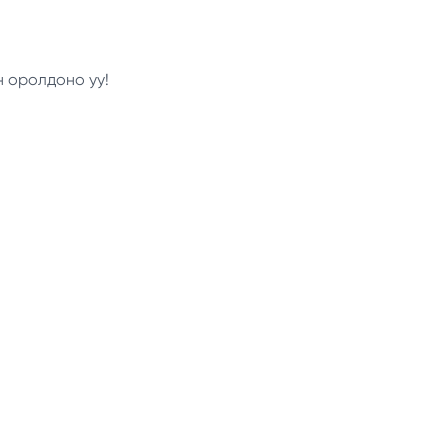
н оролдоно уу!