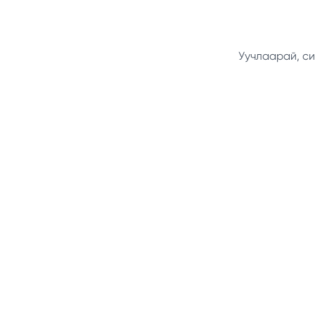
Уучлаарай, си