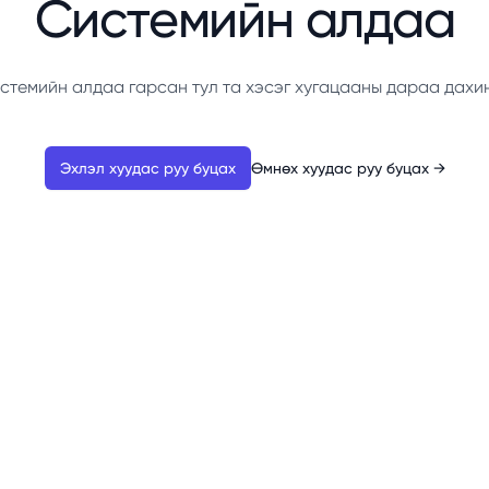
Системийн алдаа
стемийн алдаа гарсан тул та хэсэг хугацааны дараа дахи
Эхлэл хуудас руу буцах
Өмнөх хуудас руу буцах
→