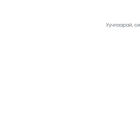
Уучлаарай, си