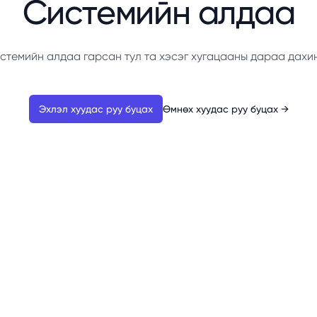
Системийн алдаа
стемийн алдаа гарсан тул та хэсэг хугацааны дараа дахи
Эхлэл хуудас руу буцах
Өмнөх хуудас руу буцах
→