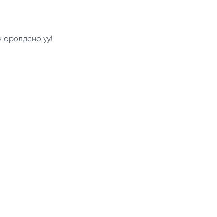
н оролдоно уу!