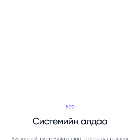
500
Системийн алдаа
Уучлаарай, системийн алдаа гарсан тул та хэсэг