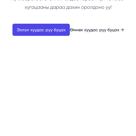
хугацааны дараа дахин оролдоно уу!
Эхлэл хуудас руу буцах
Өмнөх хуудас руу буцах
→