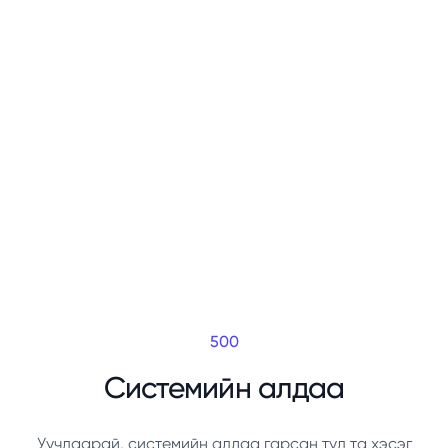
500
Системийн алдаа
Уучлаарай, системийн алдаа гарсан тул та хэсэг