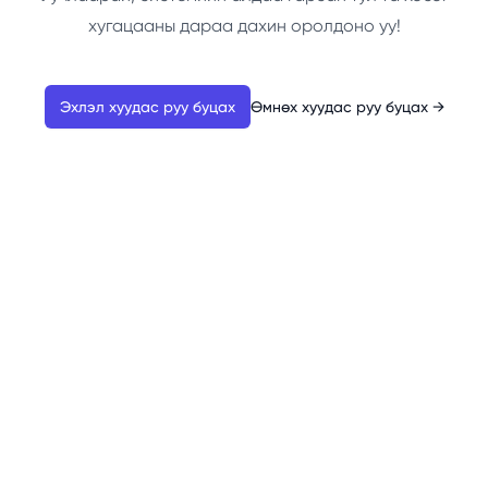
хугацааны дараа дахин оролдоно уу!
Эхлэл хуудас руу буцах
Өмнөх хуудас руу буцах
→