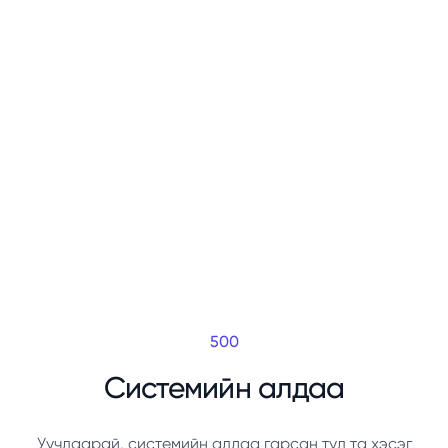
500
Системийн алдаа
Уучлаарай, системийн алдаа гарсан тул та хэсэг