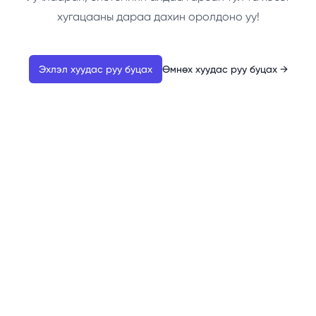
хугацааны дараа дахин оролдоно уу!
Эхлэл хуудас руу буцах
Өмнөх хуудас руу буцах
→