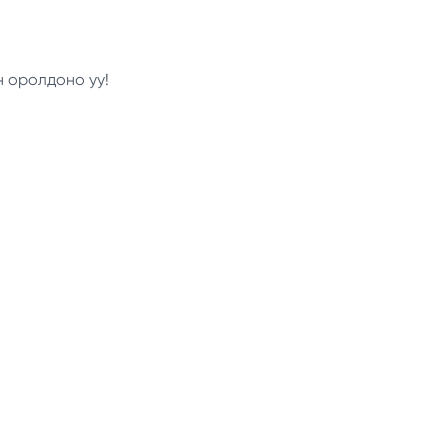
н оролдоно уу!