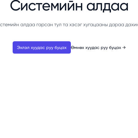
Системийн алдаа
стемийн алдаа гарсан тул та хэсэг хугацааны дараа дахи
Эхлэл хуудас руу буцах
Өмнөх хуудас руу буцах
→