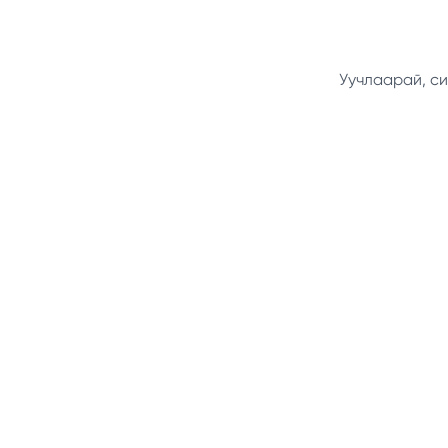
Уучлаарай, си