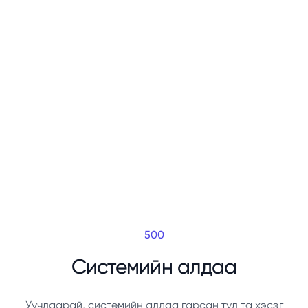
500
Системийн алдаа
Уучлаарай, системийн алдаа гарсан тул та хэсэг