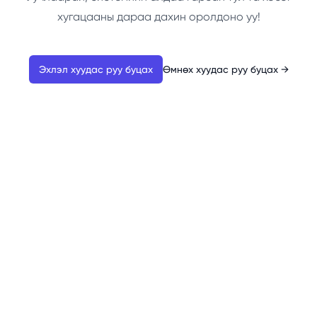
хугацааны дараа дахин оролдоно уу!
Эхлэл хуудас руу буцах
Өмнөх хуудас руу буцах
→