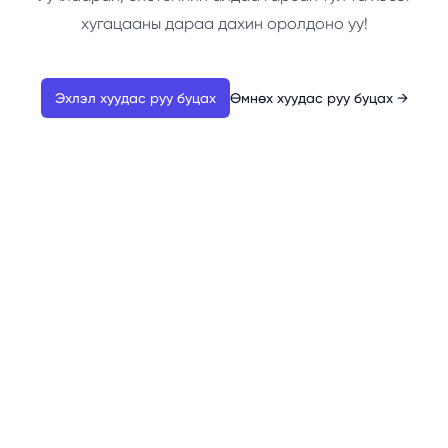
хугацааны дараа дахин оролдоно уу!
Эхлэл хуудас руу буцах
Өмнөх хуудас руу буцах
→