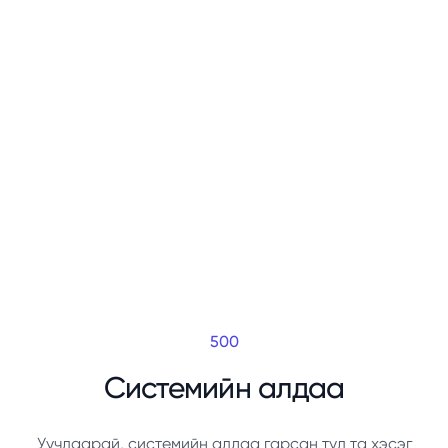
500
Системийн алдаа
Уучлаарай, системийн алдаа гарсан тул та хэсэг