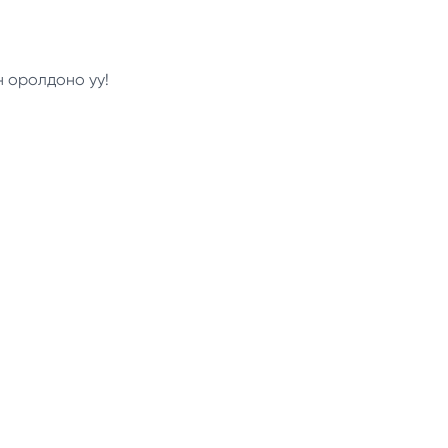
н оролдоно уу!