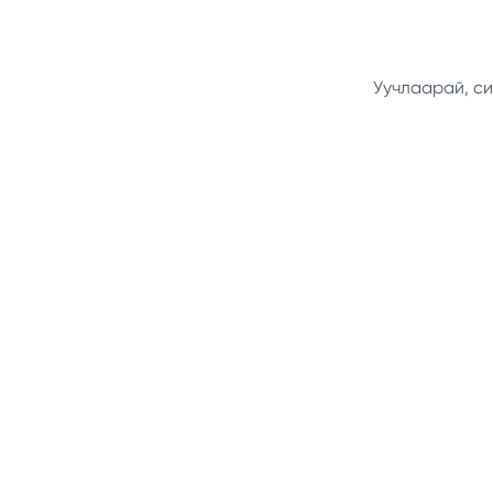
Уучлаарай, си