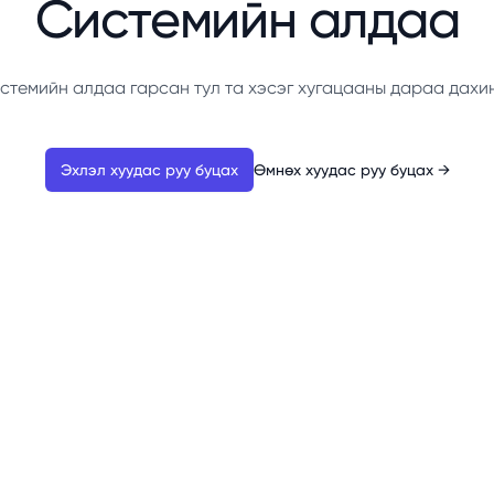
Системийн алдаа
стемийн алдаа гарсан тул та хэсэг хугацааны дараа дахи
Эхлэл хуудас руу буцах
Өмнөх хуудас руу буцах
→