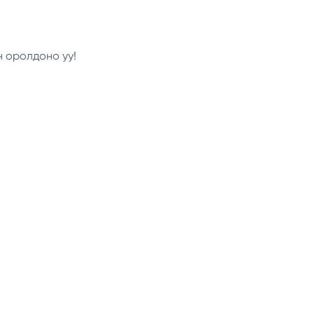
н оролдоно уу!