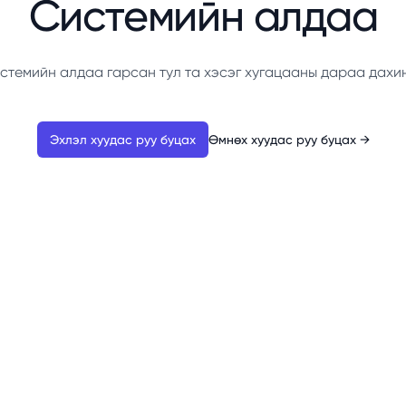
Системийн алдаа
стемийн алдаа гарсан тул та хэсэг хугацааны дараа дахи
Эхлэл хуудас руу буцах
Өмнөх хуудас руу буцах
→