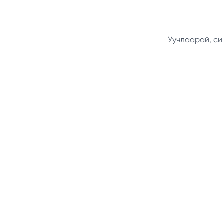
Уучлаарай, си