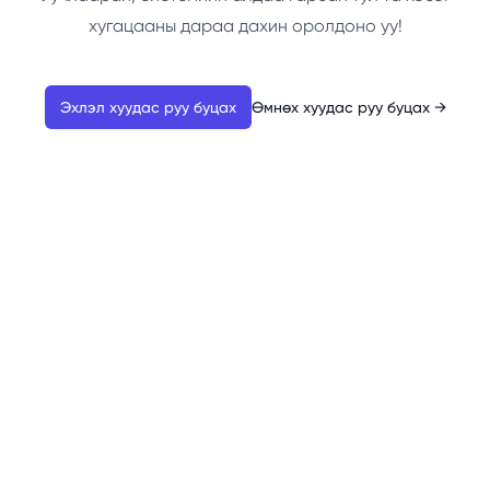
хугацааны дараа дахин оролдоно уу!
Эхлэл хуудас руу буцах
Өмнөх хуудас руу буцах
→