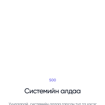
500
Системийн алдаа
Уучлаарай, системийн алдаа гарсан тул та хэсэг