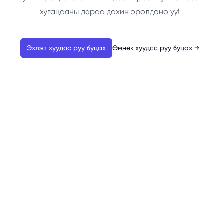
хугацааны дараа дахин оролдоно уу!
Эхлэл хуудас руу буцах
Өмнөх хуудас руу буцах
→