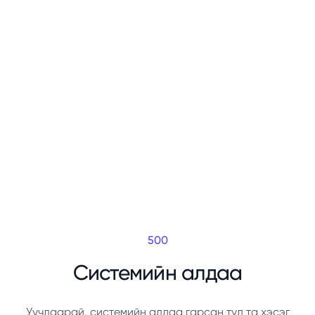
500
Системийн алдаа
Уучлаарай, системийн алдаа гарсан тул та хэсэг