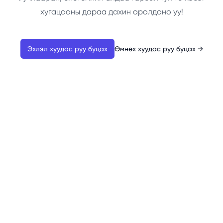
хугацааны дараа дахин оролдоно уу!
Эхлэл хуудас руу буцах
Өмнөх хуудас руу буцах
→