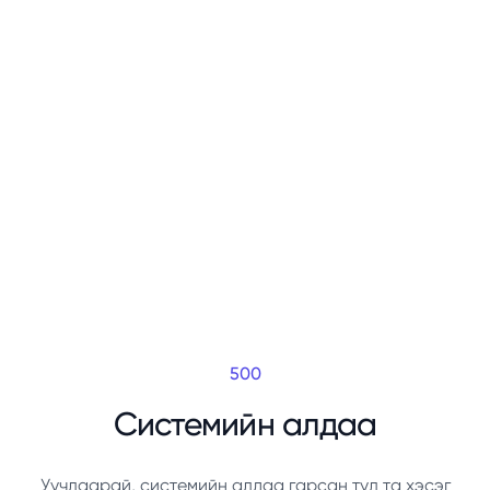
500
Системийн алдаа
Уучлаарай, системийн алдаа гарсан тул та хэсэг