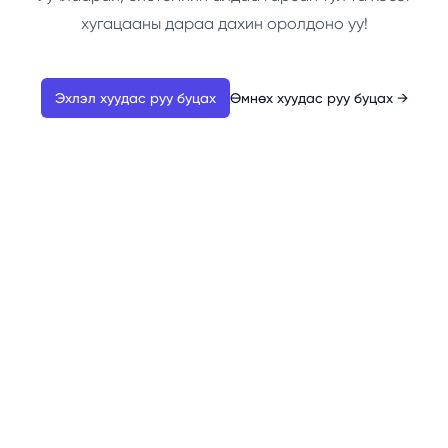
хугацааны дараа дахин оролдоно уу!
Эхлэл хуудас руу буцах
Өмнөх хуудас руу буцах
→